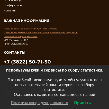
О гостинице
Конференц зал
Контакты
ВАЖНАЯ ИНФОРМАЦИЯ
Правила пребывания в "ART PLAZA HOTEL TOMSK"
Правила предоставления гостиничных услуг в Российской Федерации
Политика конфиденциальности
ИП Сергеенко В.В.
ИНН 701753879247
КОНТАКТЫ
+7 (3822) 50-71-50
+7 913 820 71 50
Используем куки и сервисы по сбору статистики.
г.Томск, ул. Источная, 53
Этот веб-сайт использует куки, чтобы улучшить ваш
avroratomsk@mail.ru
пользовательский опыт и сервисы по сбору
статистики.
© 2009 - 2026. Art Plaza Hotel, г. Томск
Оставаясь с нами, вы соглашаетесь с нашей
Номер реестровой записи объектов классификации С702025007461
Политика конфиденциальности
Принять
Создание сайта
Alex-group