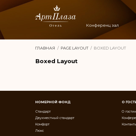
Конференц зал
ГЛАВНАЯ
PAGE LAYOUT
BOXED LAYOUT
Boxed Layout
НОМЕРНОЙ ФОНД
О ГОС
Стандарт
О гости
Двухместный стандарт
Конфере
Комфорт
Контакт
Люкс