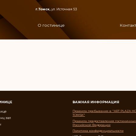
г.Томск,
ул. Источная 53
О гостинице
Контак
ТИНИЦЕ
ВАЖНАЯ ИНФОРМАЦИЯ
Правила пребывания в "ART PLAZA H
нице
TOMSK"
нц зал
Правила предоставления гостиничных 
ы
Российской Федерации
Политика конфиденциальности