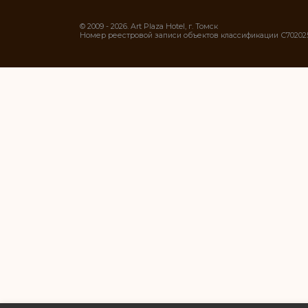
© 2009 - 2026. Art Plaza Hotel, г. Томск
Номер реестровой записи объектов классификации С70202